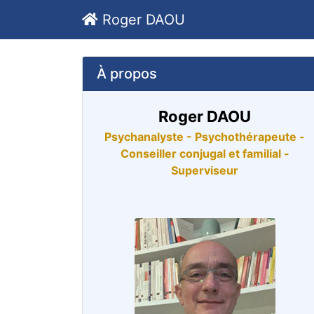
Roger DAOU
À propos
Roger DAOU
Psychanalyste - Psychothérapeute -
Conseiller conjugal et familial -
Superviseur